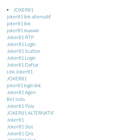
JOKER81
joker81 link alternatif
joker81 link
joker81 maxwin
Joker81 RTP
Joker81 Login
Joker81 Scatter
Joker81 Login
Joker81 Daftar
Link Joker81
JOKER81
joker81 login link
Joker81 Agen
Bet Indo
Joker81 Pola
JOKER81 ALTERNATIF
Joker81
Joker81 Slot
Joker81 Qris