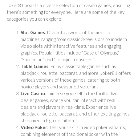
Joker81 boasts a diverse selection of casino games, ensuring
there’s something for everyone. Here are some of the key
categories you can explore:
Slot Games
: Dive into a world of themed slot
machines, ranging from classic 3-reel slots to modern
video slots with interactive features and engaging
graphics. Popular titles include “Gate of Olympus,”
“Spaceman,” and “Temujin Treasures.”
Table Games
: Enjoy classic table games such as
blackjack, roulette, baccarat, and more. Joker81 offers
various versions of these games, catering to both
novice players and seasoned veterans.
Live Casino
: Immerse yourself in the thrill of live
dealer games, where you can interact with real
dealers and players in real-time. Experience live
blackjack, roulette, baccarat, and other exciting games
streamed in high definition.
Video Poker
: Test your skills in video poker variants,
combining elements of traditional poker with the