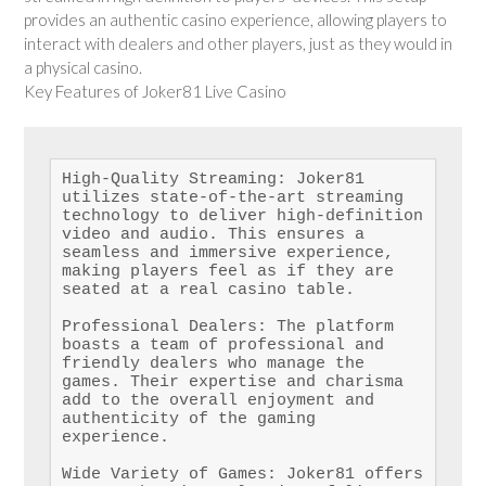
provides an authentic casino experience, allowing players to
interact with dealers and other players, just as they would in
a physical casino.
Key Features of Joker81 Live Casino
High-Quality Streaming: Joker81 
utilizes state-of-the-art streaming 
technology to deliver high-definition 
video and audio. This ensures a 
seamless and immersive experience, 
making players feel as if they are 
seated at a real casino table.

Professional Dealers: The platform 
boasts a team of professional and 
friendly dealers who manage the 
games. Their expertise and charisma 
add to the overall enjoyment and 
authenticity of the gaming 
experience.

Wide Variety of Games: Joker81 offers 