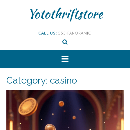
Skip
Yotothriftstore
to
content
CALL US:
555-PANORAMIC
Category:
casino