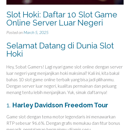
Slot Hoki: Daftar 10 Slot Game
Online Server Luar Negeri​
Posted on
March 5, 2025
Selamat Datang di Dunia Slot
Hoki
Hey, Sobat Gamers! Lagi nyari game slot online dengan server
luar negeri yang menjanjikan hoki maksimal? Kali ini, kita bakal
bahas 10 slot game online terbaik yang bisa jadi pilihanmu.
Dengan server luar negeri, kualitas permainan dan peluang
menang tentu lebih menjanjikan. Yuk, simak daftarnya!​
1.
Harley Davidson Freedom Tour
Game slot dengan tema motor legendaris ini menawarkan
RTP sebesar 96.6%. Dengan grafis memukau dan fitur bonus
menarik, pengalaman bermainmu dijamin seru.​