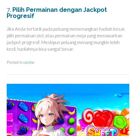
7.
Pilih Permainan dengan Jackpot
Progresif
Jika Anda tertarik pada peluang memenangkan hadiah besar,
pilih permainan slot atau permainan meja yang menawarkan
jackpot progresif. Meskipun peluang menang mungkin lebih
kecil, hadiahnya bisa sangat besar.
Posted in
casino