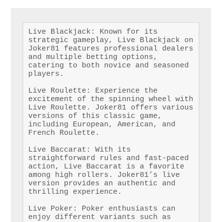
Live Blackjack: Known for its 
strategic gameplay, Live Blackjack on 
Joker81 features professional dealers 
and multiple betting options, 
catering to both novice and seasoned 
players.

Live Roulette: Experience the 
excitement of the spinning wheel with 
Live Roulette. Joker81 offers various 
versions of this classic game, 
including European, American, and 
French Roulette.

Live Baccarat: With its 
straightforward rules and fast-paced 
action, Live Baccarat is a favorite 
among high rollers. Joker81’s live 
version provides an authentic and 
thrilling experience.

Live Poker: Poker enthusiasts can 
enjoy different variants such as 