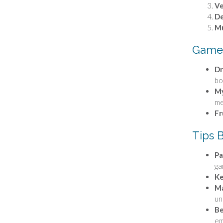
Ve
De
Mu
Game 
Dr
bo
My
me
Fr
Tips 
Pa
ga
Ke
Ma
un
Be
em