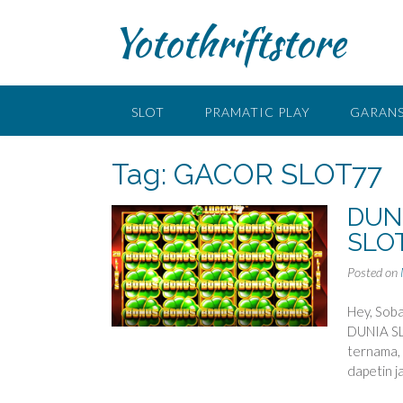
Skip
Yotothriftstore
to
content
SLOT
PRAMATIC PLAY
GARANS
Tag:
GACOR SLOT77
DUNI
SLOT
Posted on
Hey, Soba
DUNIA SLO
ternama,
dapetin j