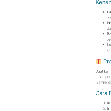
Kenap
G
pe
Pr
da
Bo
pe
La
kh
Pro
Buat kamu
saldo per
Gampang b
Cara 
Ku
Is