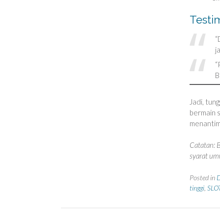
Testi
“
j
“
B
Jadi, tun
bermain s
menantimu
Catatan: 
syarat umu
Posted in
D
tinggi
,
SLO