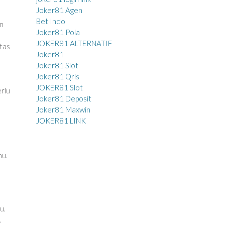
Joker81 Agen
Bet Indo
in
Joker81 Pola
JOKER81 ALTERNATIF
itas
Joker81
Joker81 Slot
Joker81 Qris
JOKER81 Slot
erlu
Joker81 Deposit
Joker81 Maxwin
JOKER81 LINK
h
mu.
.​
​