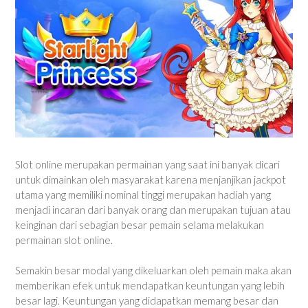
Slot online merupakan permainan yang saat ini banyak dicari
untuk dimainkan oleh masyarakat karena menjanjikan jackpot
utama yang memiliki nominal tinggi merupakan hadiah yang
menjadi incaran dari banyak orang dan merupakan tujuan atau
keinginan dari sebagian besar pemain selama melakukan
permainan slot online.
Semakin besar modal yang dikeluarkan oleh pemain maka akan
memberikan efek untuk mendapatkan keuntungan yang lebih
besar lagi. Keuntungan yang didapatkan memang besar dan