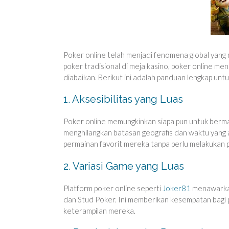
Poker online telah menjadi fenomena global yang 
poker tradisional di meja kasino, poker online 
diabaikan. Berikut ini adalah panduan lengkap un
1. Aksesibilitas yang Luas
Poker online memungkinkan siapa pun untuk bermain
menghilangkan batasan geografis dan waktu yang
permainan favorit mereka tanpa perlu melakukan p
2. Variasi Game yang Luas
Platform poker online seperti
Joker81
menawarkan
dan Stud Poker. Ini memberikan kesempatan bagi 
keterampilan mereka.