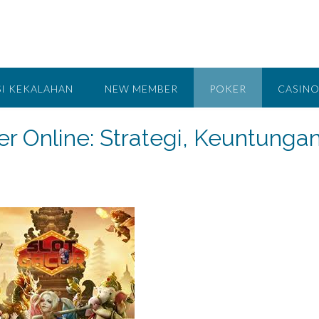
I KEKALAHAN
NEW MEMBER
POKER
CASIN
 Online: Strategi, Keuntungan