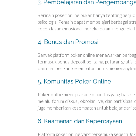
3. Pembelajaran dan Pengembanga
Bermain poker online bukan hanya tentang perjudi
psikologis. Pemain dapat mempelajari berbagai 
kecerdasan emosional mereka dalam mengelola t
4. Bonus dan Promosi
Banyak platform poker online menawarkan berbaga
termasuk bonus deposit pertama, putaran gratis, 
dan memberikan kesempatan untuk memenangkan 
5. Komunitas Poker Online
Poker online menciptakan komunitas yang luas d
melalui forum diskusi, obrolan live, dan partisipas
juga memberikan kesempatan untuk belajar dari pe
6. Keamanan dan Kepercayaan
Platform poker online yang terkemuka seperti J