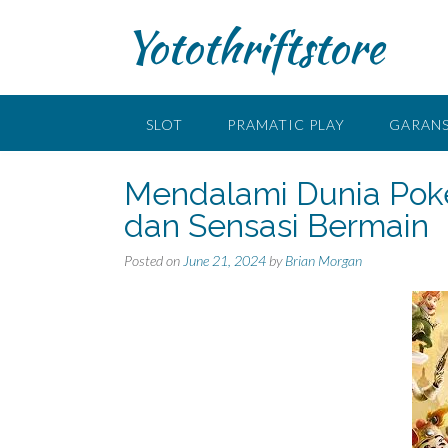
Skip
Yotothriftstore
to
content
SLOT
PRAMATIC PLAY
GARANS
Mendalami Dunia Poker
dan Sensasi Bermain
Posted on
June 21, 2024
by
Brian Morgan